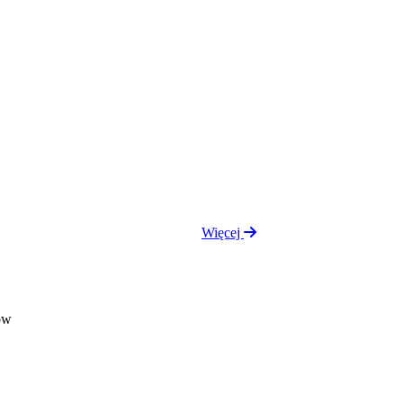
Więcej
ów