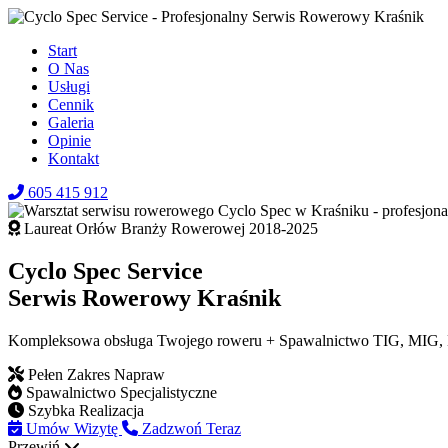
Start
O Nas
Usługi
Cennik
Galeria
Opinie
Kontakt
605 415 912
Laureat Orłów Branży Rowerowej 2018-2025
Cyclo Spec Service
Serwis Rowerowy Kraśnik
Kompleksowa obsługa Twojego roweru + Spawalnictwo TIG, MIG
Pełen Zakres Napraw
Spawalnictwo Specjalistyczne
Szybka Realizacja
Umów Wizytę
Zadzwoń Teraz
Przewiń