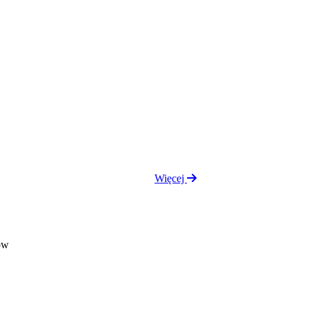
Więcej
ów