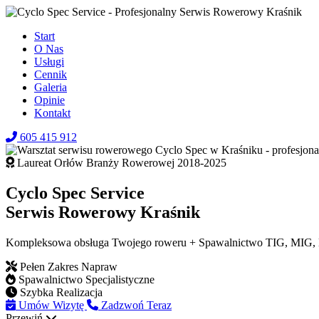
Start
O Nas
Usługi
Cennik
Galeria
Opinie
Kontakt
605 415 912
Laureat Orłów Branży Rowerowej 2018-2025
Cyclo Spec Service
Serwis Rowerowy Kraśnik
Kompleksowa obsługa Twojego roweru + Spawalnictwo TIG, MIG
Pełen Zakres Napraw
Spawalnictwo Specjalistyczne
Szybka Realizacja
Umów Wizytę
Zadzwoń Teraz
Przewiń